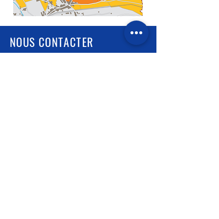
NOUS CONTACTER
Héritiers Saint-Genys
1 place de l'Eglise - 21990 Chassagne-
Montrachet - Côte d'Or - France
caveau@saint-genys.fr
03.80.24.72.63
Venir à Chassagne-Montrachet