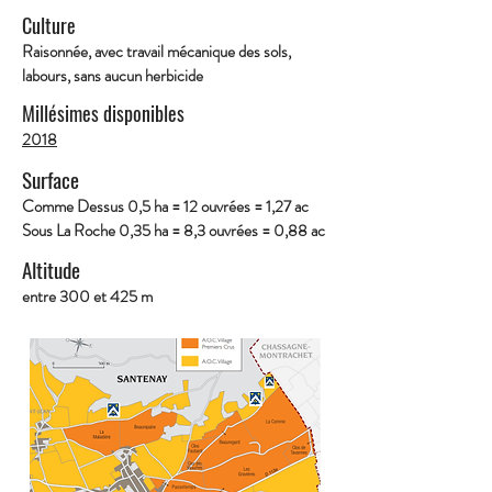
Culture
Raisonnée, avec travail mécanique des sols,
labours, sans aucun herbicide
Millésimes disponibles
2018
Surface
Comme Dessus 0,5 ha = 12 ouvrées = 1,27 ac
Sous La Roche 0,35 ha = 8,3 ouvrées = 0,88 ac
Altitude
entre 300 et 425 m