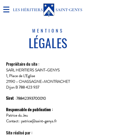
LES HÉRITIERS SAINT-GENYS
MENTIONS
LÉGALES
Propriétaire du site :
SARL HERITIERS SAINT-GENYS
1, Place de L’Eglise
21190 - CHASSAGNE-MONTRACHET
Dijon B
788 423 937
Siret
78842393700010
:
Responsable de publication :
Patrice du Jeu
Contact :
patrice@saint-genys.fr
Site réalisé par :