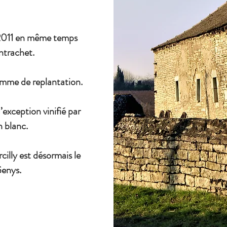
n 2011 en même temps
ntrachet.
amme de replantation.
’exception vinifié par
n blanc.
illy est désormais le
Genys.