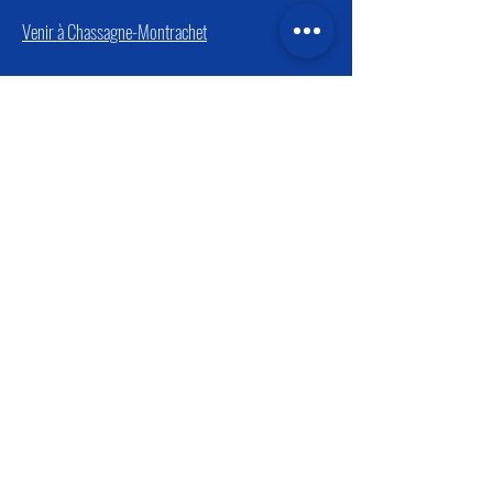
Venir à Chassagne-Montrachet
Mentions Légales
© 2020 par Les Héritiers Saint-
Genys. Créé par TRYGR.io