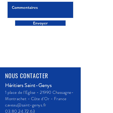
Envoyer
NOUS CONTACTER
Héritiers Saint-Genys
1 place de l'Eglise - 21990 Chassagne-
Montrachet - Côte d'Or - France
caveau@saint-genys.fr
03.80.24.72.63