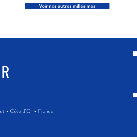
Voir nos autres millésimes
ER
het - Côte d'Or - France