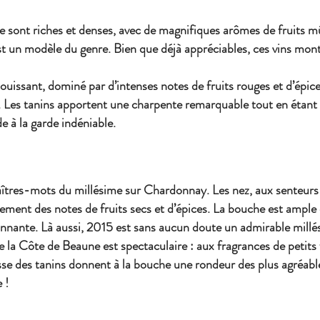
e sont riches et denses, avec de magnifiques arômes de fruits mû
st un modèle du genre. Bien que déjà appréciables, ces vins mon
uissant, dominé par d’intenses notes de fruits rouges et d’épice
. Les tanins apportent une charpente remarquable tout en étant
e à la garde indéniable.
îtres-mots du millésime sur Chardonnay. Les nez, aux senteurs fl
également des notes de fruits secs et d’épices. La bouche est amp
nnante. Là aussi, 2015 est sans aucun doute un admirable millé
la Côte de Beaune est spectaculaire : aux fragrances de petits f
sse des tanins donnent à la bouche une rondeur des plus agréables
 !